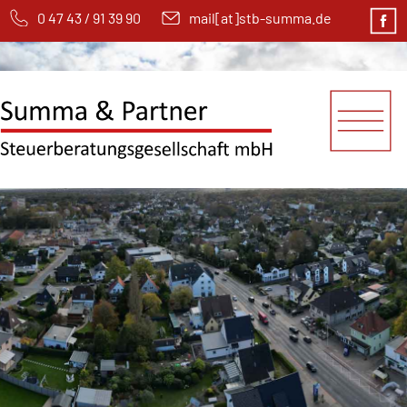
0 47 43 / 91 39 90
mail[at]stb-summa.de